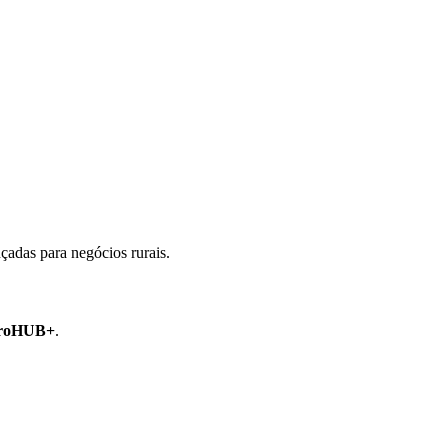
nçadas para negócios rurais.
roHUB+
.