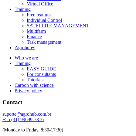
Virtual Office
Training
Free features
Individual Control
SATELLITE MANAGEMENT
Multifarm
Finance
Task management
Agrohub+
Who we are
Training
EASY GUIDE
For consultants
Tutorials
Carbon with science
Privacy policy
Contact
suporte@agrohub.com.br
+55 (31) 99699-7816
(Monday to Friday, 8:30-17:30)