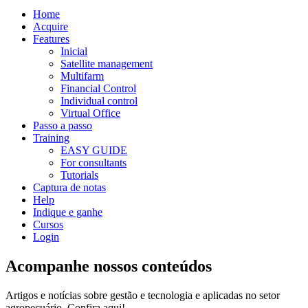
Home
Acquire
Features
Inicial
Satellite management
Multifarm
Financial Control
Individual control
Virtual Office
Passo a passo
Training
EASY GUIDE
For consultants
Tutorials
Captura de notas
Help
Indique e ganhe
Cursos
Login
Acompanhe nossos conteúdos
Artigos e notícias sobre gestão e tecnologia e aplicadas no setor
agropecuário. Confira aqui!