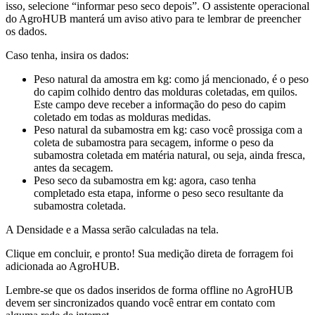
isso, selecione “informar peso seco depois”. O assistente operacional
do AgroHUB manterá um aviso ativo para te lembrar de preencher
os dados.
Caso tenha, insira os dados:
Peso natural da amostra em kg: como já mencionado, é o peso
do capim colhido dentro das molduras coletadas, em quilos.
Este campo deve receber a informação do peso do capim
coletado em todas as molduras medidas.
Peso natural da subamostra em kg: caso você prossiga com a
coleta de subamostra para secagem, informe o peso da
subamostra coletada em matéria natural, ou seja, ainda fresca,
antes da secagem.
Peso seco da subamostra em kg: agora, caso tenha
completado esta etapa, informe o peso seco resultante da
subamostra coletada.
A Densidade e a Massa serão calculadas na tela.
Clique em concluir, e pronto! Sua medição direta de forragem foi
adicionada ao AgroHUB.
Lembre-se que os dados inseridos de forma offline no AgroHUB
devem ser sincronizados quando você entrar em contato com