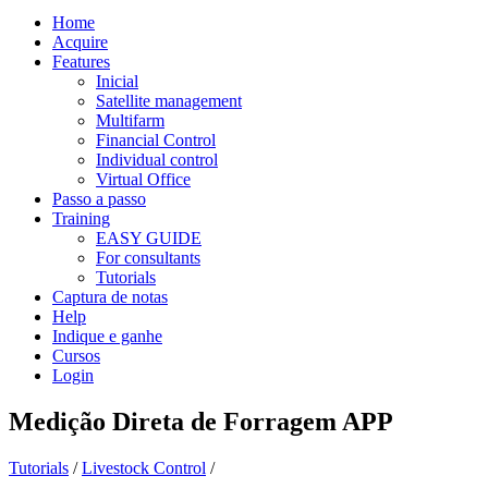
Home
Acquire
Features
Inicial
Satellite management
Multifarm
Financial Control
Individual control
Virtual Office
Passo a passo
Training
EASY GUIDE
For consultants
Tutorials
Captura de notas
Help
Indique e ganhe
Cursos
Login
Medição Direta de Forragem APP
Tutorials
/
Livestock Control
/