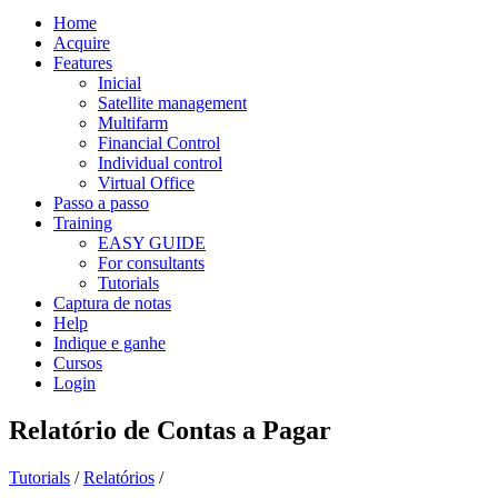
Home
Acquire
Features
Inicial
Satellite management
Multifarm
Financial Control
Individual control
Virtual Office
Passo a passo
Training
EASY GUIDE
For consultants
Tutorials
Captura de notas
Help
Indique e ganhe
Cursos
Login
Relatório de Contas a Pagar
Tutorials
/
Relatórios
/