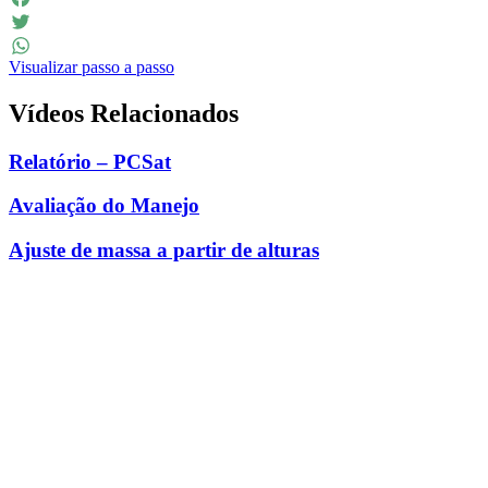
Facebook
Twitter
Visualizar passo a passo
WhatsApp
Vídeos Relacionados
Relatório – PCSat
Avaliação do Manejo
Ajuste de massa a partir de alturas