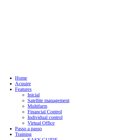
Home
Acquire
Features
Inicial
Satellite management
Multifarm
Financial Control
Individual control
Virtual Office
Passo a passo
Training
EASY GUIDE