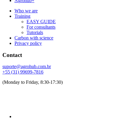
Agrohub+
Who we are
Training
EASY GUIDE
For consultants
Tutorials
Carbon with science
Privacy policy
Contact
suporte@agrohub.com.br
+55 (31) 99699-7816
(Monday to Friday, 8:30-17:30)