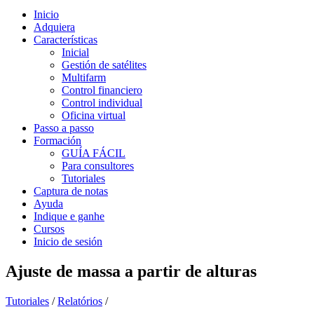
Inicio
Adquiera
Características
Inicial
Gestión de satélites
Multifarm
Control financiero
Control individual
Oficina virtual
Passo a passo
Formación
GUÍA FÁCIL
Para consultores
Tutoriales
Captura de notas
Ayuda
Indique e ganhe
Cursos
Inicio de sesión
Ajuste de massa a partir de alturas
Tutoriales
/
Relatórios
/