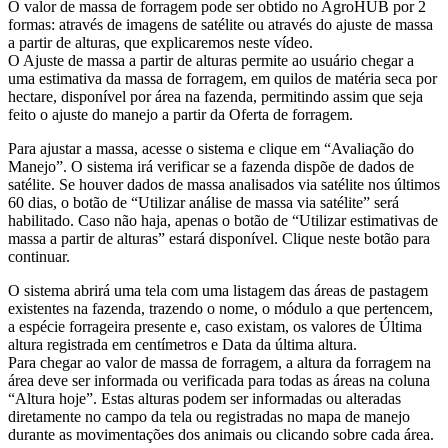
O valor de massa de forragem pode ser obtido no AgroHUB por 2
formas: através de imagens de satélite ou através do ajuste de massa
a partir de alturas, que explicaremos neste vídeo.
O Ajuste de massa a partir de alturas permite ao usuário chegar a
uma estimativa da massa de forragem, em quilos de matéria seca por
hectare, disponível por área na fazenda, permitindo assim que seja
feito o ajuste do manejo a partir da Oferta de forragem.
Para ajustar a massa, acesse o sistema e clique em “Avaliação do
Manejo”. O sistema irá verificar se a fazenda dispõe de dados de
satélite. Se houver dados de massa analisados via satélite nos últimos
60 dias, o botão de “Utilizar análise de massa via satélite” será
habilitado. Caso não haja, apenas o botão de “Utilizar estimativas de
massa a partir de alturas” estará disponível. Clique neste botão para
continuar.
O sistema abrirá uma tela com uma listagem das áreas de pastagem
existentes na fazenda, trazendo o nome, o módulo a que pertencem,
a espécie forrageira presente e, caso existam, os valores de Última
altura registrada em centímetros e Data da última altura.
Para chegar ao valor de massa de forragem, a altura da forragem na
área deve ser informada ou verificada para todas as áreas na coluna
“Altura hoje”. Estas alturas podem ser informadas ou alteradas
diretamente no campo da tela ou registradas no mapa de manejo
durante as movimentações dos animais ou clicando sobre cada área.