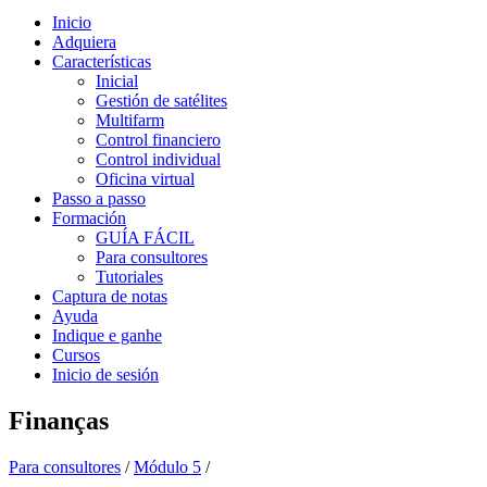
Inicio
Adquiera
Características
Inicial
Gestión de satélites
Multifarm
Control financiero
Control individual
Oficina virtual
Passo a passo
Formación
GUÍA FÁCIL
Para consultores
Tutoriales
Captura de notas
Ayuda
Indique e ganhe
Cursos
Inicio de sesión
Finanças
Para consultores
/
Módulo 5
/