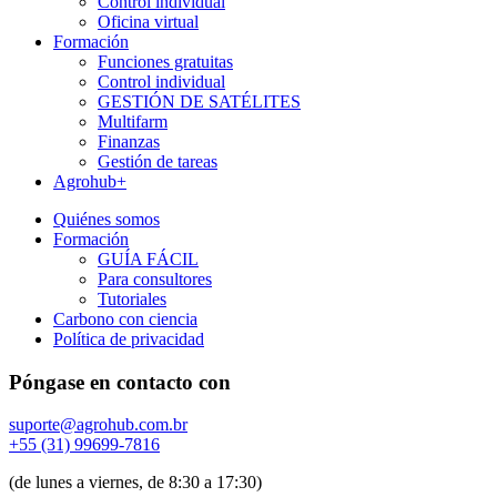
Control individual
Oficina virtual
Formación
Funciones gratuitas
Control individual
GESTIÓN DE SATÉLITES
Multifarm
Finanzas
Gestión de tareas
Agrohub+
Quiénes somos
Formación
GUÍA FÁCIL
Para consultores
Tutoriales
Carbono con ciencia
Política de privacidad
Póngase en contacto con
suporte@agrohub.com.br
+55 (31) 99699-7816
(de lunes a viernes, de 8:30 a 17:30)