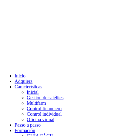
Inicio
Adquiera
Características
Inicial
Gestión de satélites
Multifarm
Control financiero
Control individual
Oficina virtual
Passo a passo
Formación
GUÍA FÁCIL