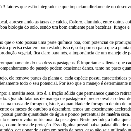
 3 fatores que estão integrados e que impactam diretamente no desenvol
l, apresentando as taxas de cálcio, fósforo, alumínio, entre outras cois
boa biologia do solo, sendo um bom ambiente para bactérias, fungos e 
 que o solo possua uma parte química boa, com potencial de produção, se
e física precisa estar em bom estado, isso é, solo poroso para que a plan
 produção vegetal, fica claro para nós, a importância de um manejo de
acompanhamento do uso dessas pastagens. É importante salientar que ca
o acompanhamento do pastejo podem ocasionar danos, tanto no pasto qua
ejo, ele remove partes da planta e, cada espécie possui características 
plenamente todo o seu potencial. Por isso que o manejo é determinante
: a matéria seca, isto é, a fração sólida que permanece quando retiramo
 gado. Quando falamos de manejo de pastagem é preciso avaliar o teor d
seca na massa de forragem, isto é, a quantidade de forragem dentro de
e entre os meses de outubro a dezembro, temos um crescimento acelera
 possui grande quantidade de água e pouco percentual de matéria seca
to e menor valor nutricional da pastagem. Neste período, a folha que 
ico, como forma de proteção. Essa lignina possui baixa palatabilidade 
nsumido, ocasionando assim em perda de peso, caso não seja utilizado 