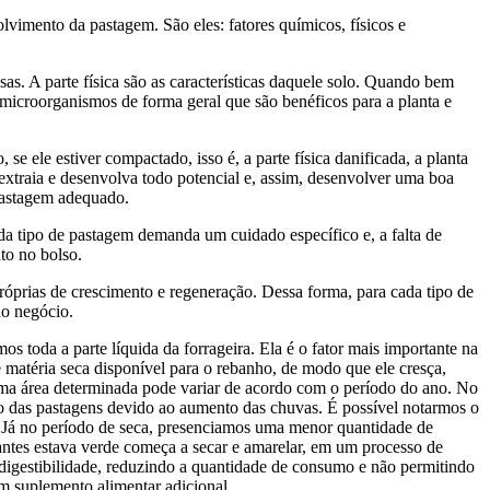
vimento da pastagem. São eles: fatores químicos, físicos e
as. A parte física são as características daquele solo. Quando bem
microorganismos de forma geral que são benéficos para a planta e
 ele estiver compactado, isso é, a parte física danificada, a planta
ta extraia e desenvolva todo potencial e, assim, desenvolver uma boa
 pastagem adequado.
da tipo de pastagem demanda um cuidado específico e, a falta de
nto no bolso.
próprias de crescimento e regeneração. Dessa forma, para cada tipo de
 no negócio.
s toda a parte líquida da forrageira. Ela é o fator mais importante na
e matéria seca disponível para o rebanho, de modo que ele
cresça,
 uma área determinada pode variar de acordo com o período do ano. No
do das pastagens devido ao aumento das chuvas. É possível notarmos o
. Já no período de seca, presenciamos uma menor quantidade de
antes estava verde começa a secar e amarelar, em um processo de
e digestibilidade, reduzindo a quantidade de consumo e não permitindo
um suplemento alimentar adicional.