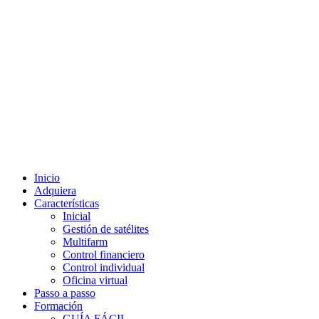
Inicio
Adquiera
Características
Inicial
Gestión de satélites
Multifarm
Control financiero
Control individual
Oficina virtual
Passo a passo
Formación
GUÍA FÁCIL