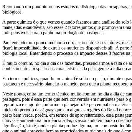
Retomando um pouquinho nos estudos de fisiologia das forrageiras, há
biológicos.
A parte química é o que vemos quando fazemos uma análise do solo loca
manejadas e saudáveis, são esses 2 fatores juntos que promovem uma 
indispensáveis para o ganho na produção de pastagens.
Para entender um pouco melhor a correlação entre esses fatores, mesmo
ficará impossibilitada de extrair os nutrientes disponíveis ali. A part
biologia local. Entendendo o processo de impacto desses 3 fatores na
É muito comum, no dia a dia das fazendas, presenciarmos a falta de 
conhecimento a respeito das características da pastagem e a falta d
Em termos práticos, quando um animal é solto no pasto, durante o past
pastagem é necessário planejar o manejo, para que a planta recupere 
Neste ponto, entra um termo técnico muito comum no dia a dia de campo
pastagem, pois é essa parte que será convertida em nutrientes para o
reproduza e engorde conforme
o planejado. O percentual da matéria 
início do período das águas, que em algumas regiões do Brasil ocorr
pasto bem verde, porém, em termos de aproveitamento, essa pastagem
chuvas e aumento na incidência solar, ocasionando em baixo crescimen
lignificação, isto é, onde a planta produz lignina, um composto fenól
que o animal aproveite bem as propriedades nutricionais do que é co