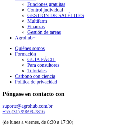
Funciones gratuitas
Control individual
GESTIÓN DE SATÉLITES
Multifarm
Finanzas
Gestión de tareas
Agrohub+
Quiénes somos
Formación
GUÍA FÁCIL
Para consultores
Tutoriales
Carbono con ciencia
Política de privacidad
Póngase en contacto con
suporte@agrohub.com.br
+55 (31) 99699-7816
(de lunes a viernes, de 8:30 a 17:30)