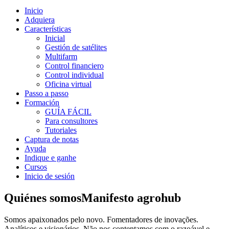
Inicio
Adquiera
Características
Inicial
Gestión de satélites
Multifarm
Control financiero
Control individual
Oficina virtual
Passo a passo
Formación
GUÍA FÁCIL
Para consultores
Tutoriales
Captura de notas
Ayuda
Indique e ganhe
Cursos
Inicio de sesión
Quiénes somos
Manifesto agrohub
Somos apaixonados pelo novo. Fomentadores de inovações.
Analíticos e visionários. Não nos contentamos com o razoável e