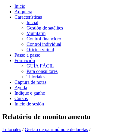
Inicio
Adquiera
Características
Inicial
Gestión de satélites
Multifarm
Control financiero
Control individual
Oficina virtual
Passo a passo
Formación
GUÍA FÁCIL
Para consultores
Tutoriales
Captura de notas
Ayuda
Indique e ganhe
Cursos
Inicio de sesión
Relatório de monitoramento
Tutoriales
/
Gestão de patrimônio e de tarefas
/