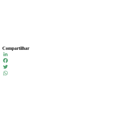
Compartilhar
LinkedIn
Facebook
Twitter
WhatsApp