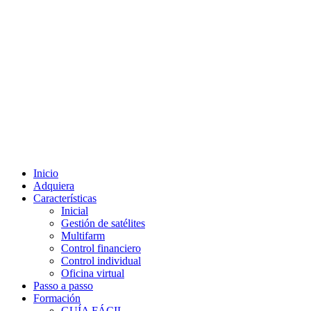
Inicio
Adquiera
Características
Inicial
Gestión de satélites
Multifarm
Control financiero
Control individual
Oficina virtual
Passo a passo
Formación
GUÍA FÁCIL