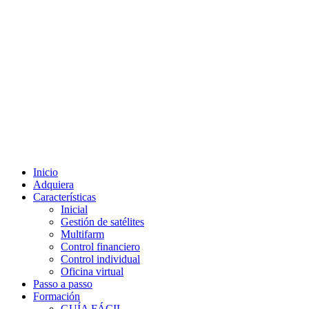
Inicio
Adquiera
Características
Inicial
Gestión de satélites
Multifarm
Control financiero
Control individual
Oficina virtual
Passo a passo
Formación
GUÍA FÁCIL