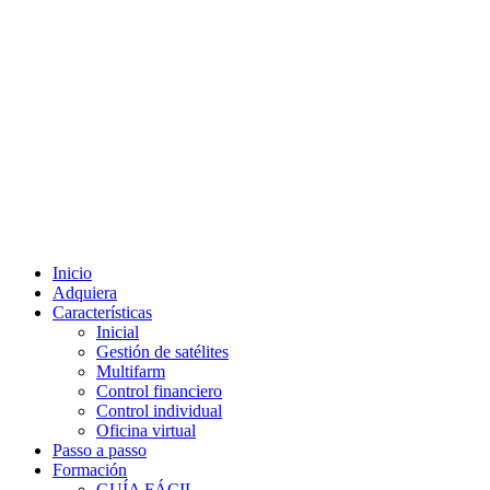
Inicio
Adquiera
Características
Inicial
Gestión de satélites
Multifarm
Control financiero
Control individual
Oficina virtual
Passo a passo
Formación
GUÍA FÁCIL