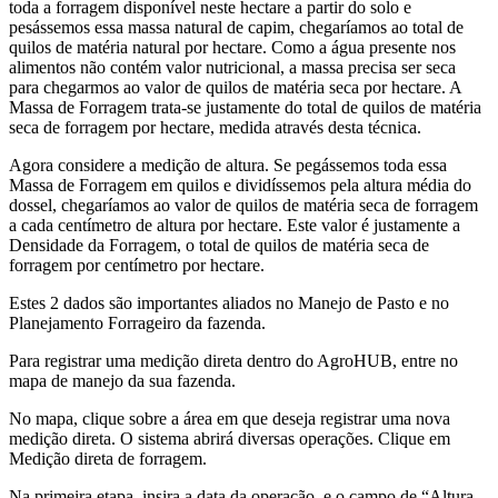
toda a forragem disponível neste hectare a partir do solo e
pesássemos essa massa natural de capim, chegaríamos ao total de
quilos de matéria natural por hectare. Como a água presente nos
alimentos não contém valor nutricional, a massa precisa ser seca
para chegarmos ao valor de quilos de matéria seca por hectare. A
Massa de Forragem trata-se justamente do total de quilos de matéria
seca de forragem por hectare, medida através desta técnica.
Agora considere a medição de altura. Se pegássemos toda essa
Massa de Forragem em quilos e dividíssemos pela altura média do
dossel, chegaríamos ao valor de quilos de matéria seca de forragem
a cada centímetro de altura por hectare. Este valor é justamente a
Densidade da Forragem, o total de quilos de matéria seca de
forragem por centímetro por hectare.
Estes 2 dados são importantes aliados no Manejo de Pasto e no
Planejamento Forrageiro da fazenda.
Para registrar uma medição direta dentro do AgroHUB, entre no
mapa de manejo da sua fazenda.
No mapa, clique sobre a área em que deseja registrar uma nova
medição direta. O sistema abrirá diversas operações. Clique em
Medição direta de forragem.
Na primeira etapa, insira a data da operação, e o campo de “Altura