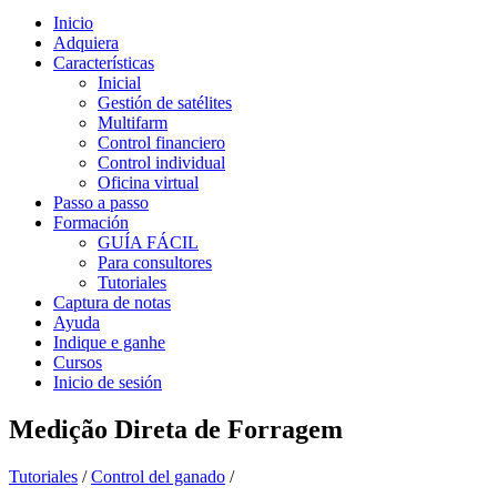
Inicio
Adquiera
Características
Inicial
Gestión de satélites
Multifarm
Control financiero
Control individual
Oficina virtual
Passo a passo
Formación
GUÍA FÁCIL
Para consultores
Tutoriales
Captura de notas
Ayuda
Indique e ganhe
Cursos
Inicio de sesión
Medição Direta de Forragem
Tutoriales
/
Control del ganado
/