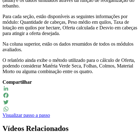
(atual) e os dados simulados através da função de reorganização do
rebanho.
Para cada seção, estão disponíveis as seguintes informações por
módulo: Quantidade de cabeças, Peso médio em quilos, Taxa de
lotação em quilos por hectare, Oferta calculada e Desvio em cabeças
para atingir a oferta desejada.
Na coluna superior, estão os dados resumidos de todos os módulos
avaliados.
O relatório ainda exibe o método utilizado para o cálculo de Oferta,
podendo considerar Matéria Verde Seca, Folhas, Colmos, Material
Morto ou alguma combinação entre os quatro.
Compartilhar
LinkedIn
Facebook
Twitter
Visualizar passo a passo
WhatsApp
Vídeos Relacionados