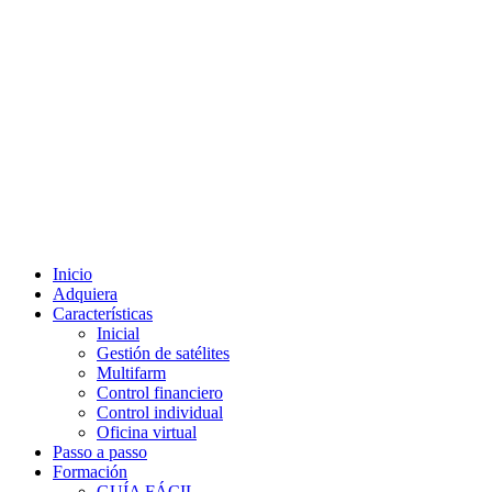
Inicio
Adquiera
Características
Inicial
Gestión de satélites
Multifarm
Control financiero
Control individual
Oficina virtual
Passo a passo
Formación
GUÍA FÁCIL