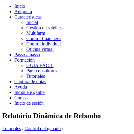
Inicio
Adquiera
Características
Inicial
Gestión de satélites
Multifarm
Control financiero
Control individual
Oficina virtual
Passo a passo
Formación
GUÍA FÁCIL
Para consultores
Tutoriales
Captura de notas
Ayuda
Indique e ganhe
Cursos
Inicio de sesión
Relatório Dinâmica de Rebanho
Tutoriales
/
Control del ganado
/