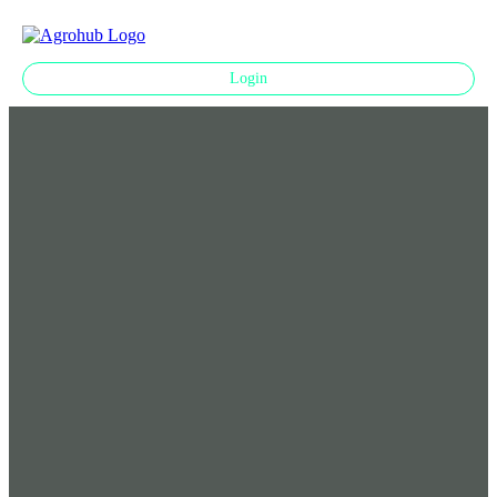
☰
Login