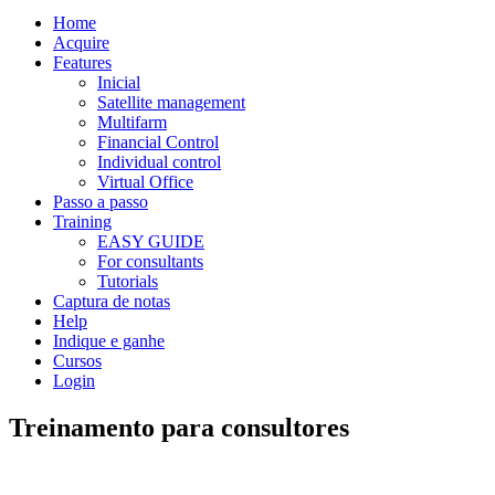
Home
Acquire
Features
Inicial
Satellite management
Multifarm
Financial Control
Individual control
Virtual Office
Passo a passo
Training
EASY GUIDE
For consultants
Tutorials
Captura de notas
Help
Indique e ganhe
Cursos
Login
Treinamento para consultores