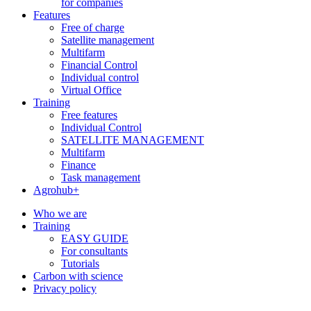
for companies
Features
Free of charge
Satellite management
Multifarm
Financial Control
Individual control
Virtual Office
Training
Free features
Individual Control
SATELLITE MANAGEMENT
Multifarm
Finance
Task management
Agrohub+
Who we are
Training
EASY GUIDE
For consultants
Tutorials
Carbon with science
Privacy policy