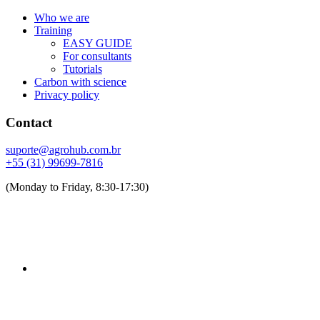
Who we are
Training
EASY GUIDE
For consultants
Tutorials
Carbon with science
Privacy policy
Contact
suporte@agrohub.com.br
+55 (31) 99699-7816
(Monday to Friday, 8:30-17:30)