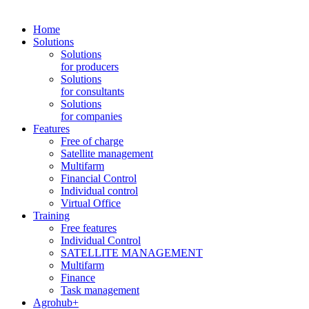
Home
Solutions
Solutions
for producers
Solutions
for consultants
Solutions
for companies
Features
Free of charge
Satellite management
Multifarm
Financial Control
Individual control
Virtual Office
Training
Free features
Individual Control
SATELLITE MANAGEMENT
Multifarm
Finance
Task management
Agrohub+