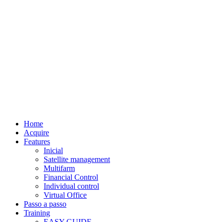
Home
Acquire
Features
Inicial
Satellite management
Multifarm
Financial Control
Individual control
Virtual Office
Passo a passo
Training
EASY GUIDE