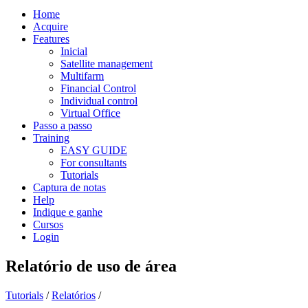
Home
Acquire
Features
Inicial
Satellite management
Multifarm
Financial Control
Individual control
Virtual Office
Passo a passo
Training
EASY GUIDE
For consultants
Tutorials
Captura de notas
Help
Indique e ganhe
Cursos
Login
Relatório de uso de área
Tutorials
/
Relatórios
/