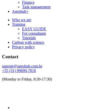
Finance
Task management
Agrohub+
Who we are
Training
EASY GUIDE
For consultants
Tutorials
Carbon with science
Privacy policy
Contact
suporte@agrohub.com.br
+55 (31) 99699-7816
(Monday to Friday, 8:30-17:30)