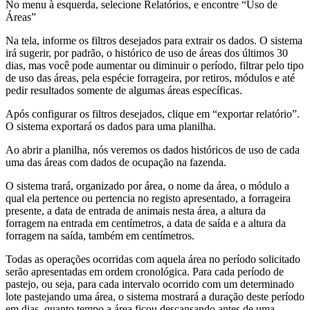
No menu à esquerda, selecione Relatórios, e encontre “Uso de
Áreas”
Na tela, informe os filtros desejados para extrair os dados. O sistema
irá sugerir, por padrão, o histórico de uso de áreas dos últimos 30
dias, mas você pode aumentar ou diminuir o período, filtrar pelo tipo
de uso das áreas, pela espécie forrageira, por retiros, módulos e até
pedir resultados somente de algumas áreas específicas.
Após configurar os filtros desejados, clique em “exportar relatório”.
O sistema exportará os dados para uma planilha.
Ao abrir a planilha, nós veremos os dados históricos de uso de cada
uma das áreas com dados de ocupação na fazenda.
O sistema trará, organizado por área, o nome da área, o módulo a
qual ela pertence ou pertencia no registo apresentado, a forrageira
presente, a data de entrada de animais nesta área, a altura da
forragem na entrada em centímetros, a data de saída e a altura da
forragem na saída, também em centímetros.
Todas as operações ocorridas com aquela área no período solicitado
serão apresentadas em ordem cronológica. Para cada período de
pastejo, ou seja, para cada intervalo ocorrido com um determinado
lote pastejando uma área, o sistema mostrará a duração deste período
em dias, quanto tempo a área ficou descansando antes de uma