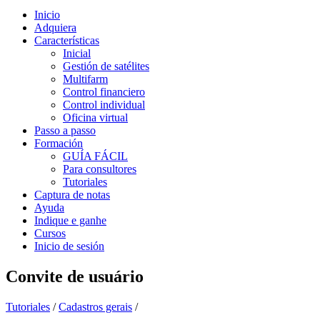
Inicio
Adquiera
Características
Inicial
Gestión de satélites
Multifarm
Control financiero
Control individual
Oficina virtual
Passo a passo
Formación
GUÍA FÁCIL
Para consultores
Tutoriales
Captura de notas
Ayuda
Indique e ganhe
Cursos
Inicio de sesión
Convite de usuário
Tutoriales
/
Cadastros gerais
/