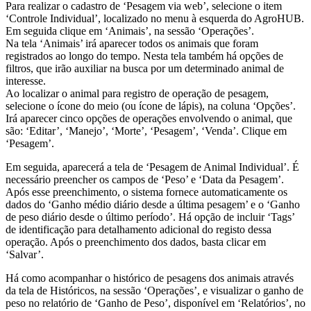
Para realizar o cadastro de ‘Pesagem via web’, selecione o item
‘Controle Individual’, localizado no menu à esquerda do AgroHUB.
Em seguida clique em ‘Animais’, na sessão ‘Operações’.
Na tela ‘Animais’ irá aparecer todos os animais que foram
registrados ao longo do tempo. Nesta tela também há opções de
filtros, que irão auxiliar na busca por um determinado animal de
interesse.
Ao localizar o animal para registro de operação de pesagem,
selecione o ícone do meio (ou ícone de lápis), na coluna ‘Opções’.
Irá aparecer cinco opções de operações envolvendo o animal, que
são: ‘Editar’, ‘Manejo’, ‘Morte’, ‘Pesagem’, ‘Venda’. Clique em
‘Pesagem’.
Em seguida, aparecerá a tela de ‘Pesagem de Animal Individual’. É
necessário preencher os campos de ‘Peso’ e ‘Data da Pesagem’.
Após esse preenchimento, o sistema fornece automaticamente os
dados do ‘Ganho médio diário desde a última pesagem’ e o ‘Ganho
de peso diário desde o último período’. Há opção de incluir ‘Tags’
de identificação para detalhamento adicional do registo dessa
operação. Após o preenchimento dos dados, basta clicar em
‘Salvar’.
Há como acompanhar o histórico de pesagens dos animais através
da tela de Históricos, na sessão ‘Operações’, e visualizar o ganho de
peso no relatório de ‘Ganho de Peso’, disponível em ‘Relatórios’, no