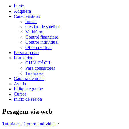
Inicio
Adquiera
Características
Inicial
Gestión de satélites
Multifarm
Control financiero
Control individual
Oficina virtual
Passo a passo
Formación
GUÍA FÁCIL
Para consultores
Tutoriales
Captura de notas
Ayuda
Indique e ganhe
Cursos
Inicio de sesión
Pesagem via web
Tutoriales
/
Control individual
/