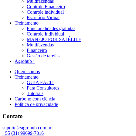
Multifazendas
Controle Financeiro
Controle individual
Escritório Virtual
Treinamento
Funcionalidades gratuitas
Controle Individual
MANEJO POR SATÉLITE
Multifazendas
Financeiro
Gestão de tarefas
Agrohub+
Quem somos
Treinamento
GUIA FÁCIL
Para Consultores
Tutoriais
Carbono com ciência
Política de privacidade
Contato
suporte@agrohub.com.br
+55 (31) 99699-7816