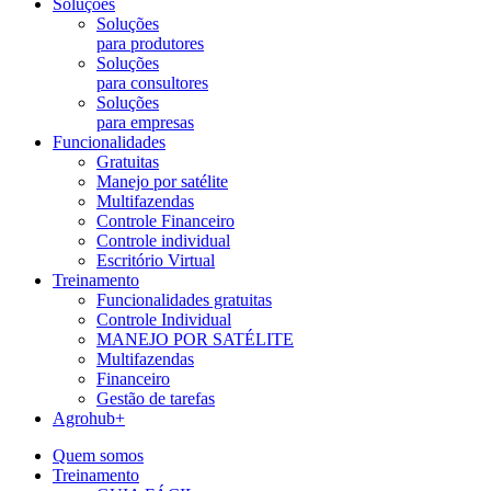
Soluções
Soluções
para produtores
Soluções
para consultores
Soluções
para empresas
Funcionalidades
Gratuitas
Manejo por satélite
Multifazendas
Controle Financeiro
Controle individual
Escritório Virtual
Treinamento
Funcionalidades gratuitas
Controle Individual
MANEJO POR SATÉLITE
Multifazendas
Financeiro
Gestão de tarefas
Agrohub+
Quem somos
Treinamento