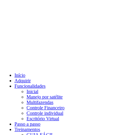
Início
Adquirir
Funcionalidades
Inicial
Manejo por satélite
Multifazendas
Controle Financeiro
Controle individual
Escritório Virtual
Passo a passo
Treinamentos
GUIA FÁCIL