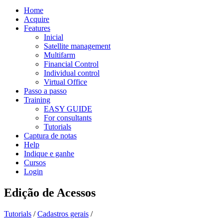
Home
Acquire
Features
Inicial
Satellite management
Multifarm
Financial Control
Individual control
Virtual Office
Passo a passo
Training
EASY GUIDE
For consultants
Tutorials
Captura de notas
Help
Indique e ganhe
Cursos
Login
Edição de Acessos
Tutorials
/
Cadastros gerais
/