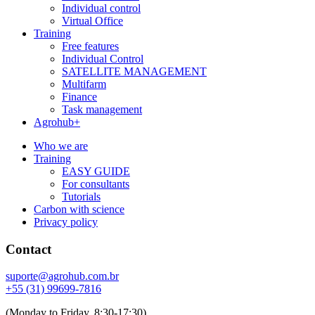
Individual control
Virtual Office
Training
Free features
Individual Control
SATELLITE MANAGEMENT
Multifarm
Finance
Task management
Agrohub+
Who we are
Training
EASY GUIDE
For consultants
Tutorials
Carbon with science
Privacy policy
Contact
suporte@agrohub.com.br
+55 (31) 99699-7816
(Monday to Friday, 8:30-17:30)