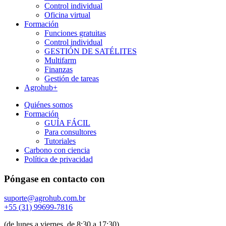
Control individual
Oficina virtual
Formación
Funciones gratuitas
Control individual
GESTIÓN DE SATÉLITES
Multifarm
Finanzas
Gestión de tareas
Agrohub+
Quiénes somos
Formación
GUÍA FÁCIL
Para consultores
Tutoriales
Carbono con ciencia
Política de privacidad
Póngase en contacto con
suporte@agrohub.com.br
+55 (31) 99699-7816
(de lunes a viernes, de 8:30 a 17:30)