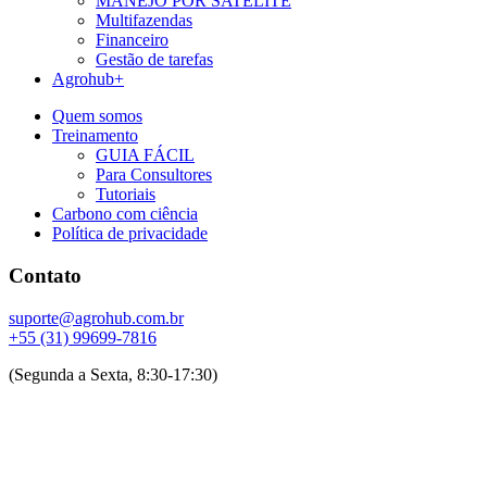
MANEJO POR SATÉLITE
Multifazendas
Financeiro
Gestão de tarefas
Agrohub+
Quem somos
Treinamento
GUIA FÁCIL
Para Consultores
Tutoriais
Carbono com ciência
Política de privacidade
Contato
suporte@agrohub.com.br
+55 (31) 99699-7816
(Segunda a Sexta, 8:30-17:30)