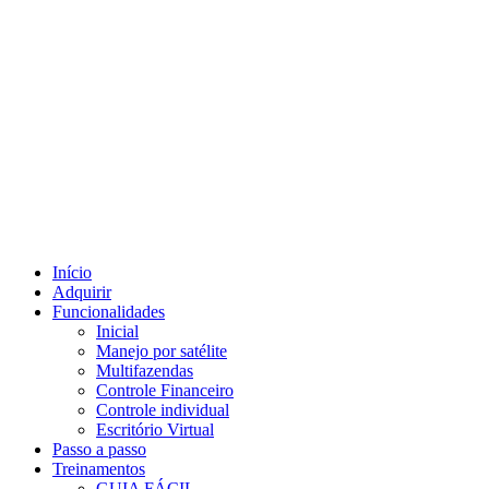
Início
Adquirir
Funcionalidades
Inicial
Manejo por satélite
Multifazendas
Controle Financeiro
Controle individual
Escritório Virtual
Passo a passo
Treinamentos
GUIA FÁCIL