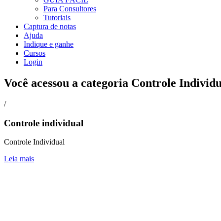
Para Consultores
Tutoriais
Captura de notas
Ajuda
Indique e ganhe
Cursos
Login
Você acessou a categoria
Controle Individu
/
Controle individual
Controle Individual
Leia mais