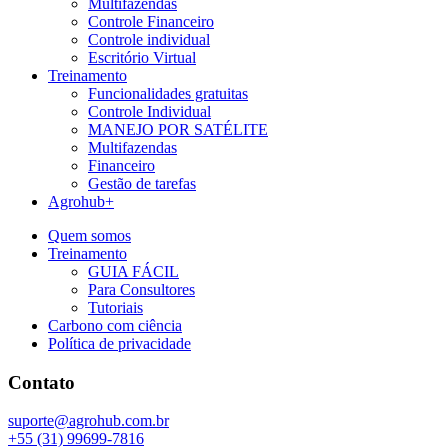
Multifazendas
Controle Financeiro
Controle individual
Escritório Virtual
Treinamento
Funcionalidades gratuitas
Controle Individual
MANEJO POR SATÉLITE
Multifazendas
Financeiro
Gestão de tarefas
Agrohub+
Quem somos
Treinamento
GUIA FÁCIL
Para Consultores
Tutoriais
Carbono com ciência
Política de privacidade
Contato
suporte@agrohub.com.br
+55 (31) 99699-7816