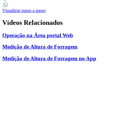
Twitter
Visualizar passo a passo
WhatsApp
Vídeos Relacionados
Operação na Área portal Web
Medição de Altura de Forragem
Medição de Altura de Forragem no App