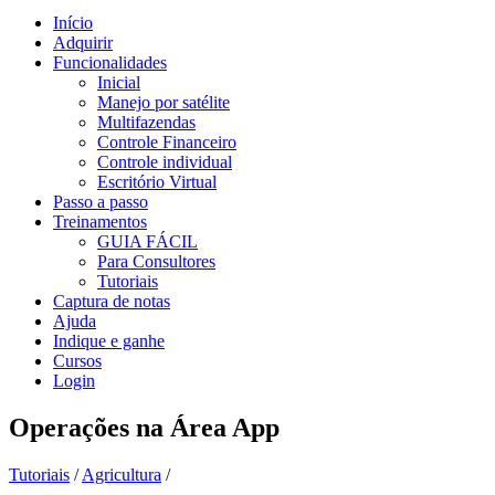
Início
Adquirir
Funcionalidades
Inicial
Manejo por satélite
Multifazendas
Controle Financeiro
Controle individual
Escritório Virtual
Passo a passo
Treinamentos
GUIA FÁCIL
Para Consultores
Tutoriais
Captura de notas
Ajuda
Indique e ganhe
Cursos
Login
Operações na Área App
Tutoriais
/
Agricultura
/