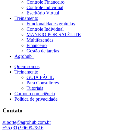
Controle Financeiro
Controle individual
Escritório Virtual
Treinamento
Funcionalidades gratuitas
Controle Individual
MANEJO POR SATÉLITE
Multifazendas
Financeiro
Gestão de tarefas
Agrohub+
Quem somos
Treinamento
GUIA FÁCIL
Para Consultores
Tutoriais
Carbono com ciência
Política de privacidade
Contato
suporte@agrohub.com.br
+55 (31) 99699-7816