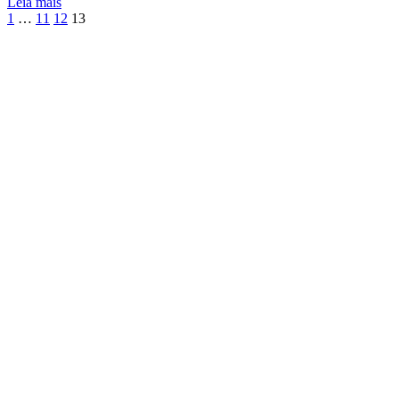
Leia mais
1
…
11
12
13