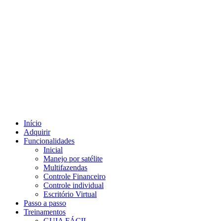
Início
Adquirir
Funcionalidades
Inicial
Manejo por satélite
Multifazendas
Controle Financeiro
Controle individual
Escritório Virtual
Passo a passo
Treinamentos
GUIA FÁCIL