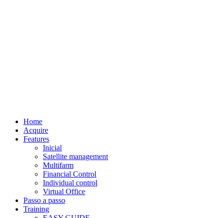
Home
Acquire
Features
Inicial
Satellite management
Multifarm
Financial Control
Individual control
Virtual Office
Passo a passo
Training
EASY GUIDE