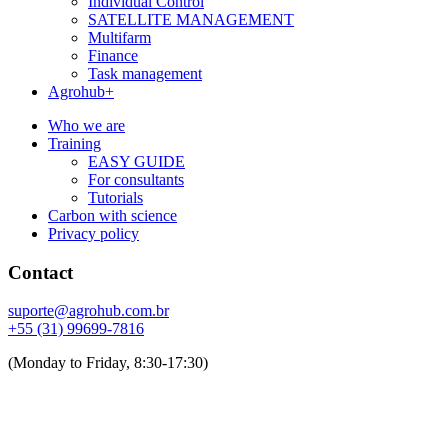
Individual Control
SATELLITE MANAGEMENT
Multifarm
Finance
Task management
Agrohub+
Who we are
Training
EASY GUIDE
For consultants
Tutorials
Carbon with science
Privacy policy
Contact
suporte@agrohub.com.br
+55 (31) 99699-7816
(Monday to Friday, 8:30-17:30)