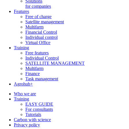
Solutions
for companies
Features
Free of charge
Satellite management
Multifarm
Financial Control
Individual control
Virtual Office
Training
Free features
Individual Control
SATELLITE MANAGEMENT
Multifarm
Finance
Task management
Agrohub+
Who we are
Training
EASY GUIDE
For consultants
Tutorials
Carbon with science
Privacy policy