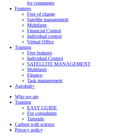
for companies
Features
Free of charge
Satellite management
Multifarm
Financial Control
Individual control
Virtual Office
Training
Free features
Individual Control
SATELLITE MANAGEMENT
Multifarm
Finance
Task management
Agrohub+
Who we are
Training
EASY GUIDE
For consultants
Tutorials
Carbon with science
Privacy policy