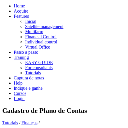
Home
Acquire
Features
Inicial
Satellite management
Multifarm
Financial Control
Individual control
Virtual Office
Passo a passo
Training
EASY GUIDE
For consultants
Tutorials
Captura de notas
Help
Indique e ganhe
Cursos
Login
Cadastro de Plano de Contas
Tutorials
/
Finanças
/