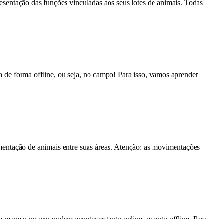
presentação das funções vinculadas aos seus lotes de animais. Todas
 de forma offline, ou seja, no campo! Para isso, vamos aprender
imentação de animais entre suas áreas. Atenção: as movimentações
anejo no app podem acontecer tanto online, quanto offline. Para