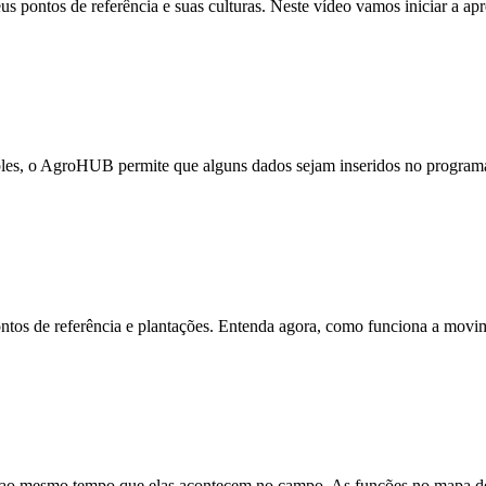
eus pontos de referência e suas culturas. Neste vídeo vamos iniciar a a
mples, o AgroHUB permite que alguns dados sejam inseridos no programa
pontos de referência e plantações. Entenda agora, como funciona a mov
ao mesmo tempo que elas acontecem no campo. As funções no mapa de m